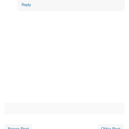
Reply
Newer Post
Older Post