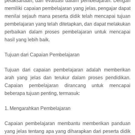
pelaksanaan, dan evaluasi dalam pembelajaran. Dengan
memiliki capaian pembelajaran yang jelas, pengajar dapat
menilai sejauh mana peserta didik telah mencapai tujuan
pembelajaran yang telah ditetapkan, dan dapat melakukan
perbaikan dalam proses pembelajaran untuk mencapai
hasil yang lebih baik.
Tujuan dari Capaian Pembelajaran
Tujuan dari capaian pembelajaran adalah memberikan
arah yang jelas dan terukur dalam proses pendidikan.
Capaian pembelajaran dirancang untuk mencapai
beberapa tujuan penting, termasuk:
1. Mengarahkan Pembelajaran
Capaian pembelajaran membantu memberikan panduan
yang jelas tentang apa yang diharapkan dari peserta didik