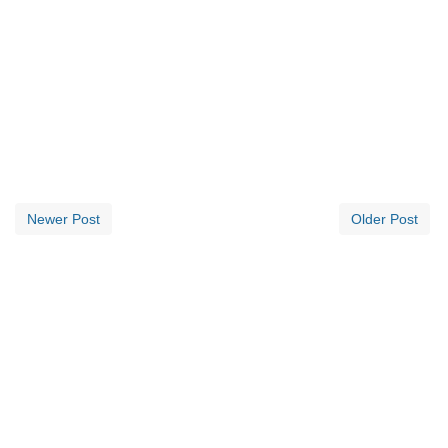
Newer Post
Older Post