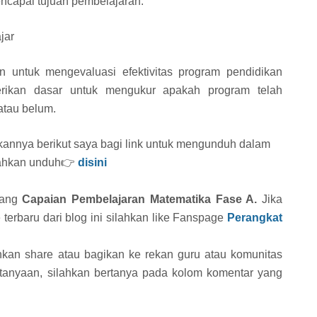
capai tujuan pembelajaran.
jar
 untuk mengevaluasi efektivitas program pendidikan
rikan dasar untuk mengukur apakah program telah
atau belum.
annya berikut saya bagi link untuk mengunduh dalam
ilahkan unduh👉
disini
ntang
Capaian Pembelajaran Matematika Fase A.
Jika
terbaru dari blog ini silahkan like Fanspage
Perangkat
lahkan share atau bagikan ke rekan guru atau komunitas
tanyaan, silahkan bertanya pada kolom komentar yang