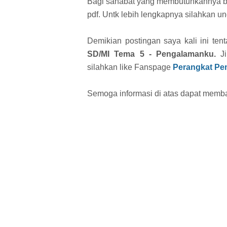
Bagi sahabat yang membutuhkannya ber
pdf. Untk lebih lengkapnya silahkan 
Demikian postingan saya kali ini ten
SD/MI Tema 5 - Pengalamanku
.
J
silahkan like Fanspage
Perangkat Pe
Semoga informasi di atas dapat memba