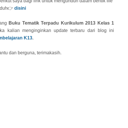
ikut saya bagi link untuk mengunduh dalam bentik file
unduh👉
disini
tang
Buku Tematik Terpadu Kurikulum 2013 Kelas 1
ika kalian menginginkan update terbaru dari blog ini
mbelajaran K13
.
ntu dan berguna, terimakasih.